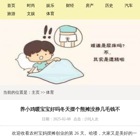
首页
时尚
娱乐
财经
房产
历史
汽车
旅游
文娱
体育
当前的位置是：
主页
>>
体育
养小鸡暖宝宝好吗冬天摆个熊摊没挣几毛钱不
日期：2025-02-08
点击：[19]人次
欢迎收看农村宝妈摆摊创业的第 26 天。哈喽，大家又是美好的一