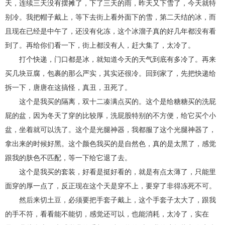
天，连续三天没有摆摊了，下了三天的雨，昨天又下雪了，今天就特
别冷。我把帽子戴上，等下去街上看外面下的雪，第二天结的冰，而
且现在已经是中午了，还没有化冻，这个冰溜子真的好几年都没有看
到了。再给你们看一下，街上都没有人，赶大集了，太冷了。
打个快递，门口都是冰，就知道今天的天气到底有多冷了。再来
买几块豆腐，包裹的那么严实，其实还很冷。回到家了，先把快递给
拆一下，唐唐在这搞怪，真丑，丑死了。
这个是我买的隔离，双十二凑满点买的。这个是给糖糖买的洗屁
屁的盆，因为冬天了穿的比较厚，洗屁股特别的不方便，给它买个小
盆，坐着就可以洗了。这个是光腿神器，我都服了这个光腿神器了，
拿出来的时候好黑。这个颜色我买的是自然色，真的是太黑了，感觉
跟我的肤色不匹配，等一下给它退了去。
这个是我买的套装，好看是挺好看的，就是有点太薄了，只能里
面穿的厚一点了，反正现在这个天是穿不上，要穿了非得冻死不可。
然后来切土豆，必须要把手套子戴上，这个手套子太大了，跟我
的手不符，看看能不能切，感觉还可以，也能消耗，太冷了，实在