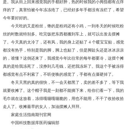
是。我从街上回来感觉我的手都好肿，热的时候我的小拇指都有点痒
痒的了，真害怕被今年冻冻疮了，已经好多年手都没有冻烂了，希望
今年要好好的。
今天吃的又是粉丝，馋的是粉鸡还有小鸡，一到冬天的时候吃粉
丝的时数就特别多。吃完饭把东西都搬到车上，就可以出发去摆摊
了。今天真的太冷了，还有风，我的身上还贴了 4 个暖宝宝贴，感觉
都没有热乎，特别是我的脚，脚上也贴了，但是脚趾头还是冰冰凉凉
的，谁懂？这倒还来了，我感觉今年比往常的每年都要冷，这摆个摊
真的是给我冻死了，没挣到几毛钱，还把我冻坏了。我这个手被冻得
都感觉有点不利索了，不听使唤的感觉了，手都有点僵硬掉了。
冬天天黑的真的很快，不一会天都黑了，卖的差不多了，等下我
就要收摊了。这个帽子我是一刻都不能摘下来，给你们看一下，我的
毛巾就在这放着，冻得嘎嘣嘎嘣脆的，用也不能用，不干了收拾收拾
走人了。收摊最早的女人，加油摆摊人拜拜。
家庭生活指南期刊官网
中国科技数据库医药编辑部