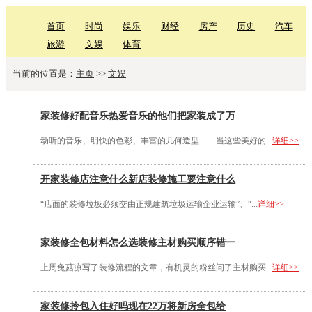
首页
时尚
娱乐
财经
房产
历史
汽车
旅游
文娱
体育
当前的位置是：
主页
>>
文娱
家装修好配音乐热爱音乐的他们把家装成了万
动听的音乐、明快的色彩、丰富的几何造型……当这些美好的...
详细>>
开家装修店注意什么新店装修施工要注意什么
“店面的装修垃圾必须交由正规建筑垃圾运输企业运输”、“...
详细>>
家装修全包材料怎么选装修主材购买顺序错一
上周兔菇凉写了装修流程的文章，有机灵的粉丝问了主材购买...
详细>>
家装修拎包入住好吗现在22万将新房全包给