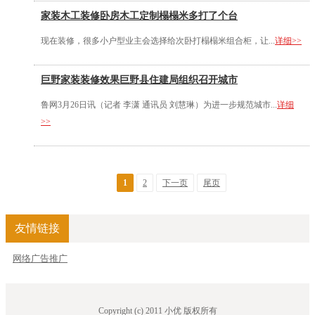
家装木工装修卧房木工定制榻榻米多打了个台
现在装修，很多小户型业主会选择给次卧打榻榻米组合柜，让...
详细>>
巨野家装装修效果巨野县住建局组织召开城市
鲁网3月26日讯（记者 李潇 通讯员 刘慧琳）为进一步规范城市...
详细
>>
1
2
下一页
尾页
友情链接
网络广告推广
Copyright (c) 2011 小优 版权所有