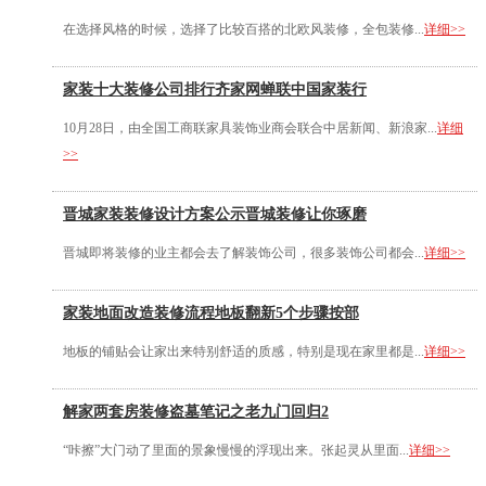
在选择风格的时候，选择了比较百搭的北欧风装修，全包装修...
详细>>
家装十大装修公司排行齐家网蝉联中国家装行
10月28日，由全国工商联家具装饰业商会联合中居新闻、新浪家...
详细
>>
晋城家装装修设计方案公示晋城装修让你琢磨
晋城即将装修的业主都会去了解装饰公司，很多装饰公司都会...
详细>>
家装地面改造装修流程地板翻新5个步骤按部
地板的铺贴会让家出来特别舒适的质感，特别是现在家里都是...
详细>>
解家两套房装修盗墓笔记之老九门回归2
“咔擦”大门动了里面的景象慢慢的浮现出来。张起灵从里面...
详细>>